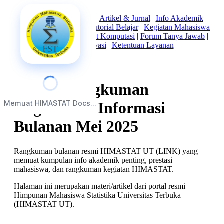
Beranda
|
Tentang Kami
|
Artikel & Jurnal
|
Info Akademik
|
Mata Kuliah Statistika
|
Tutorial Belajar
|
Kegiatan Mahasiswa
|
Struktur Himpunan
|
Alat Komputasi
|
Forum Tanya Jawab
|
Kebijakan Privasi
|
Ketentuan Layanan
LINK: Rangkuman
Memuat HIMASTAT Docs...
Kegiatan & Informasi
Bulanan Mei 2025
Rangkuman bulanan resmi HIMASTAT UT (LINK) yang
memuat kumpulan info akademik penting, prestasi
mahasiswa, dan rangkuman kegiatan HIMASTAT.
Halaman ini merupakan materi/artikel dari portal resmi
Himpunan Mahasiswa Statistika Universitas Terbuka
(HIMASTAT UT).