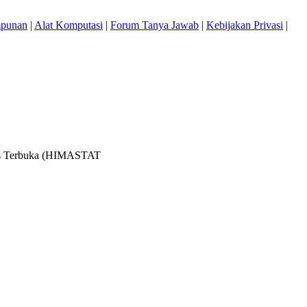
mpunan
|
Alat Komputasi
|
Forum Tanya Jawab
|
Kebijakan Privasi
|
itas Terbuka (HIMASTAT