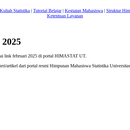
Kuliah Statistika
|
Tutorial Belajar
|
Kegiatan Mahasiswa
|
Struktur Hi
Ketentuan Layanan
i 2025
i link februari 2025 di portal HIMASTAT UT.
ri/artikel dari portal resmi Himpunan Mahasiswa Statistika Univers