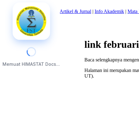
Beranda
|
Tentang Kami
|
Artikel & Jurnal
|
Info Akademik
|
Mata 
link februar
Baca selengkapnya mengena
Memuat HIMASTAT Docs...
Halaman ini merupakan mate
UT).