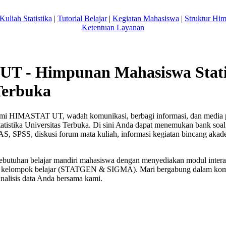
Kuliah Statistika
|
Tutorial Belajar
|
Kegiatan Mahasiswa
|
Struktur Hi
Ketentuan Layanan
T - Himpunan Mahasiswa Stati
Terbuka
resmi HIMASTAT UT, wadah komunikasi, berbagi informasi, dan media 
atistika Universitas Terbuka. Di sini Anda dapat menemukan bank soa
, SPSS, diskusi forum mata kuliah, informasi kegiatan bincang akadem
ebutuhan belajar mandiri mahasiswa dengan menyediakan modul interakti
asi kelompok belajar (STATGEN & SIGMA). Mari bergabung dalam komun
alisis data Anda bersama kami.