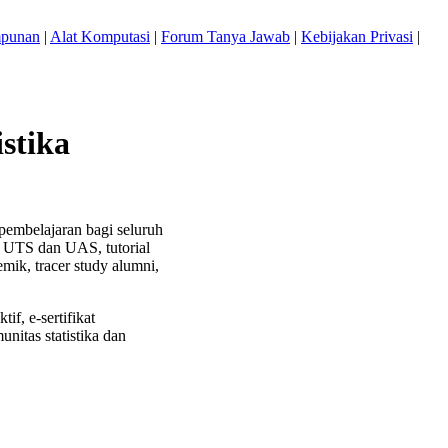
mpunan
|
Alat Komputasi
|
Forum Tanya Jawab
|
Kebijakan Privasi
|
stika
pembelajaran bagi seluruh
l UTS dan UAS, tutorial
ik, tracer study alumni,
f, e-sertifikat
itas statistika dan