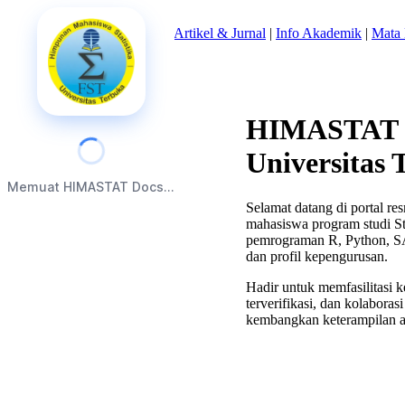
Beranda
|
Tentang Kami
|
Artikel & Jurnal
|
Info Akademik
|
Mata 
HIMASTAT U
Universitas 
Memuat HIMASTAT Docs...
Selamat datang di portal 
mahasiswa program studi St
pemrograman R, Python, SAS
dan profil kepengurusan.
Hadir untuk memfasilitasi k
terverifikasi, dan kolabor
kembangkan keterampilan an