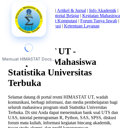
Beranda
|
Tentang Kami
|
Artikel & Jurnal
|
Info Akademik
|
Mata Kuliah Statistika
|
Tutorial Belajar
|
Kegiatan Mahasiswa
|
Struktur Himpunan
|
Alat Komputasi
|
Forum Tanya Jawab
|
Kebijakan Privasi
|
Ketentuan Layanan
HIMASTAT UT -
Memuat HIMASTAT Docs...
Himpunan Mahasiswa
Statistika Universitas
Terbuka
Selamat datang di portal resmi HIMASTAT UT, wadah
komunikasi, berbagi informasi, dan media pembelajaran bagi
seluruh mahasiswa program studi Statistika Universitas
Terbuka. Di sini Anda dapat menemukan bank soal UTS dan
UAS, tutorial pemrograman R, Python, SAS, SPSS, diskusi
forum mata kuliah, informasi kegiatan bincang akademik,
tracer study alumni, dan profil kepengurusan.