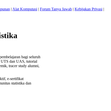
mpunan
|
Alat Komputasi
|
Forum Tanya Jawab
|
Kebijakan Privasi
|
stika
pembelajaran bagi seluruh
l UTS dan UAS, tutorial
ik, tracer study alumni,
f, e-sertifikat
itas statistika dan