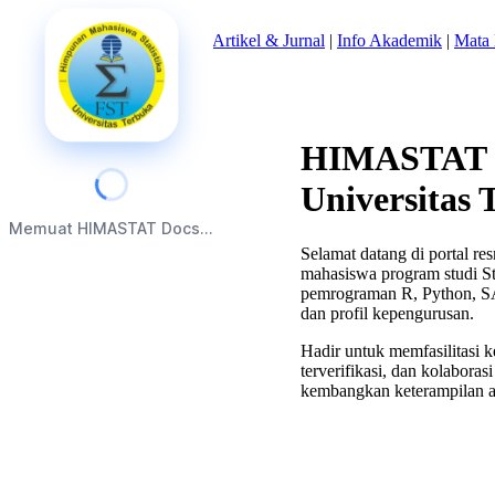
Beranda
|
Tentang Kami
|
Artikel & Jurnal
|
Info Akademik
|
Mata 
HIMASTAT U
Universitas 
Memuat HIMASTAT Docs...
Selamat datang di portal 
mahasiswa program studi St
pemrograman R, Python, SAS
dan profil kepengurusan.
Hadir untuk memfasilitasi k
terverifikasi, dan kolabor
kembangkan keterampilan an