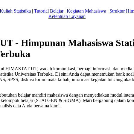
Kuliah Statistika
|
Tutorial Belajar
|
Kegiatan Mahasiswa
|
Struktur Hi
Ketentuan Layanan
T - Himpunan Mahasiswa Stati
Terbuka
resmi HIMASTAT UT, wadah komunikasi, berbagi informasi, dan media 
atistika Universitas Terbuka. Di sini Anda dapat menemukan bank soa
, SPSS, diskusi forum mata kuliah, informasi kegiatan bincang akadem
ebutuhan belajar mandiri mahasiswa dengan menyediakan modul interakti
asi kelompok belajar (STATGEN & SIGMA). Mari bergabung dalam komun
alisis data Anda bersama kami.