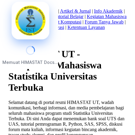
Beranda
|
Tentang Kami
|
Artikel & Jurnal
|
Info Akademik
|
Mata Kuliah Statistika
|
Tutorial Belajar
|
Kegiatan Mahasiswa
|
Struktur Himpunan
|
Alat Komputasi
|
Forum Tanya Jawab
|
Kebijakan Privasi
|
Ketentuan Layanan
HIMASTAT UT -
Memuat HIMASTAT Docs...
Himpunan Mahasiswa
Statistika Universitas
Terbuka
Selamat datang di portal resmi HIMASTAT UT, wadah
komunikasi, berbagi informasi, dan media pembelajaran bagi
seluruh mahasiswa program studi Statistika Universitas
Terbuka. Di sini Anda dapat menemukan bank soal UTS dan
UAS, tutorial pemrograman R, Python, SAS, SPSS, diskusi
forum mata kuliah, informasi kegiatan bincang akademik,
tracer study alumni, dan profil kepengurusan.