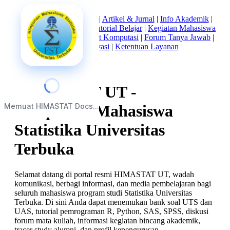
Beranda
|
Tentang Kami
|
Artikel & Jurnal
|
Info Akademik
|
Mata Kuliah Statistika
|
Tutorial Belajar
|
Kegiatan Mahasiswa
|
Struktur Himpunan
|
Alat Komputasi
|
Forum Tanya Jawab
|
Kebijakan Privasi
|
Ketentuan Layanan
HIMASTAT UT -
Memuat HIMASTAT Docs...
Himpunan Mahasiswa
Statistika Universitas
Terbuka
Selamat datang di portal resmi HIMASTAT UT, wadah
komunikasi, berbagi informasi, dan media pembelajaran bagi
seluruh mahasiswa program studi Statistika Universitas
Terbuka. Di sini Anda dapat menemukan bank soal UTS dan
UAS, tutorial pemrograman R, Python, SAS, SPSS, diskusi
forum mata kuliah, informasi kegiatan bincang akademik,
tracer study alumni, dan profil kepengurusan.