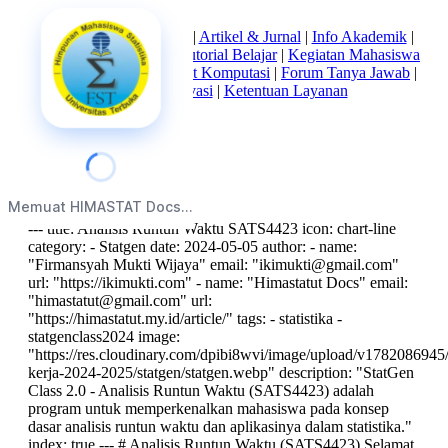
Beranda
|
Tentang Kami
|
Artikel & Jurnal
|
Info Akademik
|
Mata Kuliah Statistika
|
Tutorial Belajar
|
Kegiatan Mahasiswa
|
Struktur Himpunan
|
Alat Komputasi
|
Forum Tanya Jawab
|
Kebijakan Privasi
|
Ketentuan Layanan
index
Memuat HIMASTAT Docs...
--- title: Analisis Runtun Waktu SATS4423 icon: chart-line
category: - Statgen date: 2024-05-05 author: - name:
"Firmansyah Mukti Wijaya" email: "
ikimukti@gmail.com
"
url: "https://ikimukti.com" - name: "Himastatut Docs" email:
"
himastatut@gmail.com
" url:
"https://himastatut.my.id/article/" tags: - statistika -
statgenclass2024 image:
"https://res.cloudinary.com/dpibi8wvi/image/upload/v1782086945/
kerja-2024-2025/statgen/statgen.webp" description: "StatGen
Class 2.0 - Analisis Runtun Waktu (SATS4423) adalah
program untuk memperkenalkan mahasiswa pada konsep
dasar analisis runtun waktu dan aplikasinya dalam statistika."
index: true --- # Analisis Runtun Waktu (SATS4423) Selamat