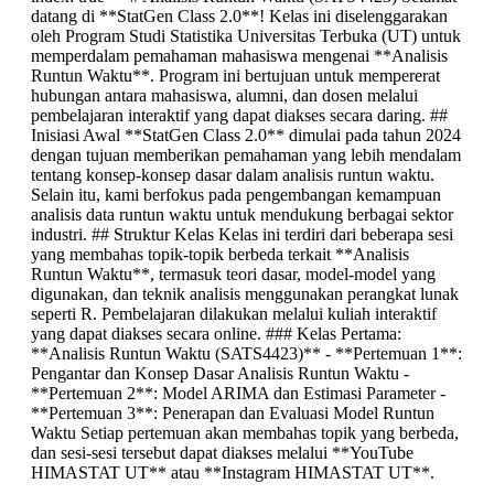
datang di **StatGen Class 2.0**! Kelas ini diselenggarakan
oleh Program Studi Statistika Universitas Terbuka (UT) untuk
memperdalam pemahaman mahasiswa mengenai **Analisis
Runtun Waktu**. Program ini bertujuan untuk mempererat
hubungan antara mahasiswa, alumni, dan dosen melalui
pembelajaran interaktif yang dapat diakses secara daring. ##
Inisiasi Awal **StatGen Class 2.0** dimulai pada tahun 2024
dengan tujuan memberikan pemahaman yang lebih mendalam
tentang konsep-konsep dasar dalam analisis runtun waktu.
Selain itu, kami berfokus pada pengembangan kemampuan
analisis data runtun waktu untuk mendukung berbagai sektor
industri. ## Struktur Kelas Kelas ini terdiri dari beberapa sesi
yang membahas topik-topik berbeda terkait **Analisis
Runtun Waktu**, termasuk teori dasar, model-model yang
digunakan, dan teknik analisis menggunakan perangkat lunak
seperti R. Pembelajaran dilakukan melalui kuliah interaktif
yang dapat diakses secara online. ### Kelas Pertama:
**Analisis Runtun Waktu (SATS4423)** - **Pertemuan 1**:
Pengantar dan Konsep Dasar Analisis Runtun Waktu -
**Pertemuan 2**: Model ARIMA dan Estimasi Parameter -
**Pertemuan 3**: Penerapan dan Evaluasi Model Runtun
Waktu Setiap pertemuan akan membahas topik yang berbeda,
dan sesi-sesi tersebut dapat diakses melalui **YouTube
HIMASTAT UT** atau **Instagram HIMASTAT UT**.