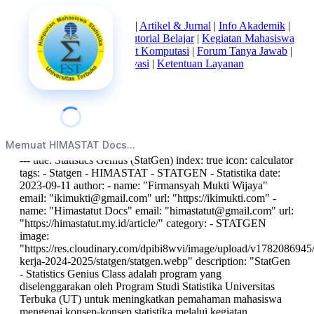
Beranda
|
Tentang Kami
|
Artikel & Jurnal
|
Info Akademik
|
Mata Kuliah Statistika
|
Tutorial Belajar
|
Kegiatan Mahasiswa
|
Struktur Himpunan
|
Alat Komputasi
|
Forum Tanya Jawab
|
Kebijakan Privasi
|
Ketentuan Layanan
index
Memuat HIMASTAT Docs...
--- title: Statistics Genius (StatGen) index: true icon: calculator
tags: - Statgen - HIMASTAT - STATGEN - Statistika date:
2023-09-11 author: - name: "Firmansyah Mukti Wijaya"
email: "
ikimukti@gmail.com
" url: "https://ikimukti.com" -
name: "Himastatut Docs" email: "
himastatut@gmail.com
" url:
"https://himastatut.my.id/article/" category: - STATGEN
image:
"https://res.cloudinary.com/dpibi8wvi/image/upload/v1782086945/
kerja-2024-2025/statgen/statgen.webp" description: "StatGen
- Statistics Genius Class adalah program yang
diselenggarakan oleh Program Studi Statistika Universitas
Terbuka (UT) untuk meningkatkan pemahaman mahasiswa
mengenai konsep-konsep statistika melalui kegiatan