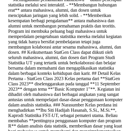
statistika melalui sesi interaktif. - **Membangun hubungan
erat** antara mahasiswa, alumni, dan dosen untuk
menciptakan jaringan yang lebih solid. - **Memberikan
kesempatan berbagi pengalaman** antara mahasiswa dan
alumni untuk membangun pemahaman praktis dan teoritis.
Program ini membuka peluang bagi mahasiswa untuk
memperdalam pengetahuan statistika mereka melalui kegiatan
yang tidak hanya bersifat pembelajaran tetapi juga
membangun kolaborasi antar sesama mahasiswa, alumni, dan
dosen. ## Keikutsertaan StatGen Class dapat diikuti oleh
seluruh mahasiswa, alumni, dan dosen dari Program Studi
Statistika UT yang tertarik untuk berkolaborasi dan belajar
bersama dalam memahami dan mengaplikasikan statistika
dalam berbagai konteks kehidupan dan karir. ## Detail Kelas
Pertama - StatGen Class 2023 Kelas pertama dari **StatGen
Class 2023** diselenggarakan pada tanggal **11 September
2023** dengan tema **"Basic Komputer 1"**. Kegiatan ini
dihadiri oleh mahasiswa dari berbagai angkatan yang sangat
antusias untuk mempelajari dasar-dasar penggunaan komputer
dalam analisis statistika. ### Narasumber Kelas perdana ini
menghadirkan **Ibu Siti Hadijah Hasanah, S.Si., M.Si.**,
Kaprodi Statistika FST-UT, sebagai pemateri utama. Beliau
membahas **pentingnya penggunaan komputer dan program
R** dalam analisis data statistik, memberikan dasar yang kuat