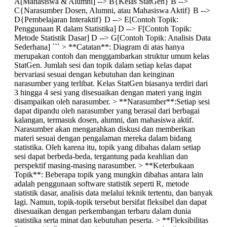
A[Mahasiswa & Alumni] --> B{Kelas StatGen} B -->
C{Narasumber Dosen, Alumni, atau Mahasiswa Aktif} B -->
D{Pembelajaran Interaktif} D --> E[Contoh Topik:
Penggunaan R dalam Statistika] D --> F[Contoh Topik:
Metode Statistik Dasar] D --> G[Contoh Topik: Analisis Data
Sederhana] ``` > **Catatan**: Diagram di atas hanya
merupakan contoh dan menggambarkan struktur umum kelas
StatGen. Jumlah sesi dan topik dalam setiap kelas dapat
bervariasi sesuai dengan kebutuhan dan keinginan
narasumber yang terlibat. Kelas StatGen biasanya terdiri dari
3 hingga 4 sesi yang disesuaikan dengan materi yang ingin
disampaikan oleh narasumber. > **Narasumber**:Setiap sesi
dapat dipandu oleh narasumber yang berasal dari berbagai
kalangan, termasuk dosen, alumni, dan mahasiswa aktif.
Narasumber akan mengarahkan diskusi dan memberikan
materi sesuai dengan pengalaman mereka dalam bidang
statistika. Oleh karena itu, topik yang dibahas dalam setiap
sesi dapat berbeda-beda, tergantung pada keahlian dan
perspektif masing-masing narasumber. > **Keterbukaan
Topik**: Beberapa topik yang mungkin dibahas antara lain
adalah penggunaan software statistik seperti R, metode
statistik dasar, analisis data melalui teknik tertentu, dan banyak
lagi. Namun, topik-topik tersebut bersifat fleksibel dan dapat
disesuaikan dengan perkembangan terbaru dalam dunia
statistika serta minat dan kebutuhan peserta. > **Fleksibilitas