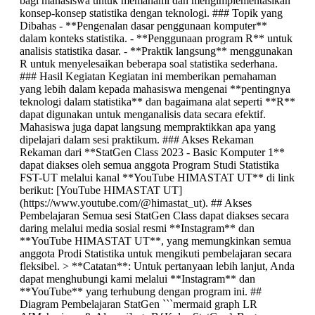
bagi mahasiswa untuk memahami dan mengimplementasikan
konsep-konsep statistika dengan teknologi. ### Topik yang
Dibahas - **Pengenalan dasar penggunaan komputer**
dalam konteks statistika. - **Penggunaan program R** untuk
analisis statistika dasar. - **Praktik langsung** menggunakan
R untuk menyelesaikan beberapa soal statistika sederhana.
### Hasil Kegiatan Kegiatan ini memberikan pemahaman
yang lebih dalam kepada mahasiswa mengenai **pentingnya
teknologi dalam statistika** dan bagaimana alat seperti **R**
dapat digunakan untuk menganalisis data secara efektif.
Mahasiswa juga dapat langsung mempraktikkan apa yang
dipelajari dalam sesi praktikum. ### Akses Rekaman
Rekaman dari **StatGen Class 2023 - Basic Komputer 1**
dapat diakses oleh semua anggota Program Studi Statistika
FST-UT melalui kanal **YouTube HIMASTAT UT** di link
berikut: [YouTube HIMASTAT UT]
(https://www.youtube.com/@himastat_ut). ## Akses
Pembelajaran Semua sesi StatGen Class dapat diakses secara
daring melalui media sosial resmi **Instagram** dan
**YouTube HIMASTAT UT**, yang memungkinkan semua
anggota Prodi Statistika untuk mengikuti pembelajaran secara
fleksibel. > **Catatan**: Untuk pertanyaan lebih lanjut, Anda
dapat menghubungi kami melalui **Instagram** dan
**YouTube** yang terhubung dengan program ini. ##
Diagram Pembelajaran StatGen ```mermaid graph LR