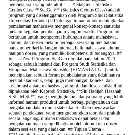
pembelajaran yang interaktif." --- # StatGen - Statistics
Genius Class **StatGen** (Statistics Genius Class) adalah
program yang diselenggarakan oleh Program Studi Statistika
Universitas Terbuka (UT) dengan tujuan untuk meningkatkan
pemahaman mahasiswa mengenai konsep-konsep statistika
melalui kegiatan pembelajaran yang interaktif. Program ini
bertujuan untuk mempererat hubungan antara mahasiswa,
alumni, dan dosen melalui berbagai sesi yang melibatkan
narasumber dari kalangan internal, baik mahasiswa, alumni,
maupun dosen, yang memiliki kompetensi di bidangnya. ##
Inisiasi Awal Program StatGen dimulai pada tahun 2023
sebagai sebuah inisiatif dari Program Studi Statistika dan
Himpunan Mahasiswa Statistika (HIMASTAT UT) untuk
menciptakan sebuah forum pembelajaran yang tidak hanya
bersifat akademik, tetapi juga membangun koneksi dan
kolaborasi antara mahasiswa, alumni, dan dosen. Inisiatif ini
diprakarsai oleh Kaprodi Statistika, **Siti Hadijah Hasanah,
S.Si., M.Si.**, yang menginginkan adanya ruang yang lebih
informal namun produktif untuk berbagi pengetahuan dan
pengalaman dalam dunia statistika. StatGen menawarkan
sebuah pendekatan yang menggabungkan teori dan praktik
secara langsung, dimana mahasiswa dapat belajar dari
pengalaman nyata yang dibagikan oleh alumni dan dosen
dalam sesi-sesi yang diadakan. ## Tujuan Utama -
**Meningkatkan pemahaman mahasiswa** dalam penerapan