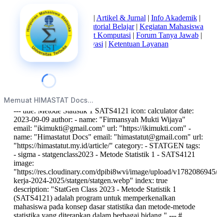
Beranda
|
Tentang Kami
|
Artikel & Jurnal
|
Info Akademik
|
Mata Kuliah Statistika
|
Tutorial Belajar
|
Kegiatan Mahasiswa
|
Struktur Himpunan
|
Alat Komputasi
|
Forum Tanya Jawab
|
Kebijakan Privasi
|
Ketentuan Layanan
index
Memuat HIMASTAT Docs...
--- title: Metode Statistik 1 SATS4121 icon: calculator date:
2023-09-09 author: - name: "Firmansyah Mukti Wijaya"
email: "
ikimukti@gmail.com
" url: "https://ikimukti.com" -
name: "Himastatut Docs" email: "
himastatut@gmail.com
" url:
"https://himastatut.my.id/article/" category: - STATGEN tags:
- sigma - statgenclass2023 - Metode Statistik 1 - SATS4121
image:
"https://res.cloudinary.com/dpibi8wvi/image/upload/v1782086945/
kerja-2024-2025/statgen/statgen.webp" index: true
description: "StatGen Class 2023 - Metode Statistik 1
(SATS4121) adalah program untuk memperkenalkan
mahasiswa pada konsep dasar statistika dan metode-metode
statistika yang diterapkan dalam berbagai bidang." --- #