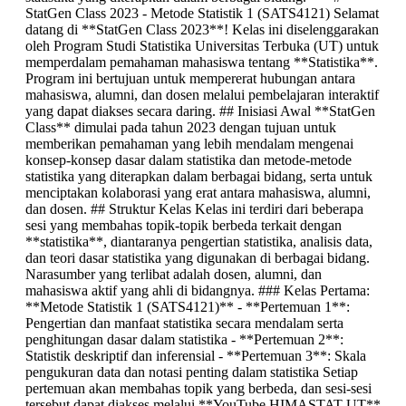
StatGen Class 2023 - Metode Statistik 1 (SATS4121) Selamat
datang di **StatGen Class 2023**! Kelas ini diselenggarakan
oleh Program Studi Statistika Universitas Terbuka (UT) untuk
memperdalam pemahaman mahasiswa tentang **Statistika**.
Program ini bertujuan untuk mempererat hubungan antara
mahasiswa, alumni, dan dosen melalui pembelajaran interaktif
yang dapat diakses secara daring. ## Inisiasi Awal **StatGen
Class** dimulai pada tahun 2023 dengan tujuan untuk
memberikan pemahaman yang lebih mendalam mengenai
konsep-konsep dasar dalam statistika dan metode-metode
statistika yang diterapkan dalam berbagai bidang, serta untuk
menciptakan kolaborasi yang erat antara mahasiswa, alumni,
dan dosen. ## Struktur Kelas Kelas ini terdiri dari beberapa
sesi yang membahas topik-topik berbeda terkait dengan
**statistika**, diantaranya pengertian statistika, analisis data,
dan teori dasar statistika yang digunakan di berbagai bidang.
Narasumber yang terlibat adalah dosen, alumni, dan
mahasiswa aktif yang ahli di bidangnya. ### Kelas Pertama:
**Metode Statistik 1 (SATS4121)** - **Pertemuan 1**:
Pengertian dan manfaat statistika secara mendalam serta
penghitungan dasar dalam statistika - **Pertemuan 2**:
Statistik deskriptif dan inferensial - **Pertemuan 3**: Skala
pengukuran data dan notasi penting dalam statistika Setiap
pertemuan akan membahas topik yang berbeda, dan sesi-sesi
tersebut dapat diakses melalui **YouTube HIMASTAT UT**