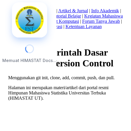
Beranda
|
Tentang Kami
|
Artikel & Jurnal
|
Info Akademik
|
Mata Kuliah Statistika
|
Tutorial Belajar
|
Kegiatan Mahasiswa
|
Struktur Himpunan
|
Alat Komputasi
|
Forum Tanya Jawab
|
Kebijakan Privasi
|
Ketentuan Layanan
Panduan Perintah Dasar
Memuat HIMASTAT Docs...
Git untuk Version Control
Menggunakan git init, clone, add, commit, push, dan pull.
Halaman ini merupakan materi/artikel dari portal resmi
Himpunan Mahasiswa Statistika Universitas Terbuka
(HIMASTAT UT).