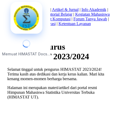
Beranda
|
Tentang Kami
|
Artikel & Jurnal
|
Info Akademik
|
Mata Kuliah Statistika
|
Tutorial Belajar
|
Kegiatan Mahasiswa
|
Struktur Himpunan
|
Alat Komputasi
|
Forum Tanya Jawab
|
Kebijakan Privasi
|
Ketentuan Layanan
Pamit Pengurus
Memuat HIMASTAT Docs...
HIMASTAT 2023/2024
Selamat tinggal untuk pengurus HIMASTAT 2023/2024!
Terima kasih atas dedikasi dan kerja keras kalian. Mari kita
kenang momen-momen berharga bersama.
Halaman ini merupakan materi/artikel dari portal resmi
Himpunan Mahasiswa Statistika Universitas Terbuka
(HIMASTAT UT).