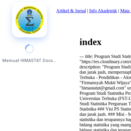
Beranda
|
Tentang Kami
|
Artikel & Jurnal
|
Info Akademik
|
Mata 
index
--- title: Program Studi Stat
Memuat HIMASTAT Docs...
"https://res.cloudinary.com
description: "Program Studi
dan jarak jauh, mempersiapka
Terbuka - Pendidikan - Akre
"Firmansyah Mukti Wijaya"
"
himastatut@gmail.com
" u
Program Studi Statistika Pr
Universitas Terbuka (FST-
Studi Statistika Perguruan 
Statistika ### Visi PS Stat
dan jarak jauh. ### Misi - 
statistika dan terapannya 
bidang statistika yang mamp
bidang statistika dan terap