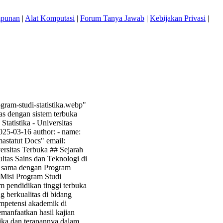
mpunan
|
Alat Komputasi
|
Forum Tanya Jawab
|
Kebijakan Privasi
|
gram-studi-statistika.webp"
as dengan sistem terbuka
Statistika - Universitas
2025-03-16 author: - name:
mastatut Docs" email:
iversitas Terbuka ## Sejarah
ultas Sains dan Teknologi di
g sama dengan Program
n Misi Program Studi
em pendidikan tinggi terbuka
g berkualitas di bidang
ompetensi akademik di
emanfaatkan hasil kajian
tika dan terapannya dalam