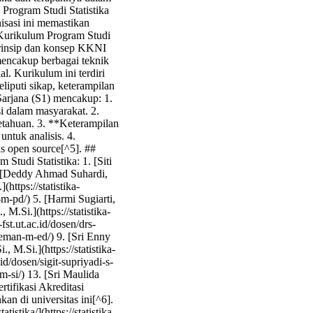
 Program Studi Statistika
isasi ini memastikan
# Kurikulum Program Studi
prinsip dan konsep KKNI
mencakup berbagai teknik
al. Kurikulum ini terdiri
liputi sikap, keterampilan
arjana (S1) mencakup: 1.
 dalam masyarakat. 2.
tahuan. 3. **Keterampilan
tuk analisis. 4.
s open source[^5]. ##
tudi Statistika: 1. [Siti
 2. [Deddy Ahmad Suhardi,
https://statistika-
di-m-pd/) 5. [Harmi Sugiarti,
 M.Si.](https://statistika-
-fst.ut.ac.id/dosen/drs-
laeman-m-ed/) 9. [Sri Enny
., M.Si.](https://statistika-
c.id/dosen/sigit-supriyadi-s-
-m-si/) 13. [Sri Maulida
ertifikasi Akreditasi
an di universitas ini[^6].
tistika/](https://statistika-