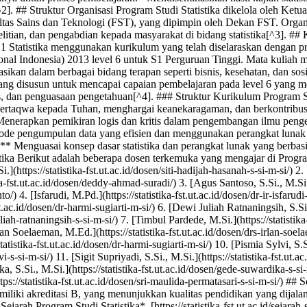
. ## Struktur Organisasi Program Studi Statistika dikelola oleh Ketua
tas Sains dan Teknologi (FST), yang dipimpin oleh Dekan FST. Organ
litian, dan pengabdian kepada masyarakat di bidang statistika[^3]. #
1 Statistika menggunakan kurikulum yang telah diselaraskan dengan 
onal Indonesia) 2013 level 6 untuk S1 Perguruan Tinggi. Mata kuliah 
kasikan dalam berbagai bidang terapan seperti bisnis, kesehatan, dan sosi
ang disusun untuk mencapai capaian pembelajaran pada level 6 yang me
, dan penguasaan pengetahuan[^4]. ### Struktur Kurikulum Program S
Bertaqwa kepada Tuhan, menghargai keanekaragaman, dan berkontribusi
erapkan pemikiran logis dan kritis dalam pengembangan ilmu penge
e pengumpulan data yang efisien dan menggunakan perangkat lunak un
 Menguasai konsep dasar statistika dan perangkat lunak yang berbasi
ika Berikut adalah beberapa dosen terkemuka yang mengajar di Program S
.](https://statistika-fst.ut.ac.id/dosen/siti-hadijah-hasanah-s-si-m-si/)
ka-fst.ut.ac.id/dosen/deddy-ahmad-suradi/) 3. [Agus Santoso, S.Si., M.Si.](
to/) 4. [Isfarudi, M.Pd.](https://statistika-fst.ut.ac.id/dosen/dr-ir-isfaru
.ut.ac.id/dosen/dr-harmi-sugiarti-m-si/) 6. [Dewi Juliah Ratnaningsih, S.Si.,
liah-ratnaningsih-s-si-m-si/) 7. [Timbul Pardede, M.Si.](https://statistika
lan Soelaeman, M.Ed.](https://statistika-fst.ut.ac.id/dosen/drs-irlan-soe
tatistika-fst.ut.ac.id/dosen/dr-harmi-sugiarti-m-si/) 10. [Pismia Sylvi, S.Si
i-s-si-m-si/) 11. [Sigit Supriyadi, S.Si., M.Si.](https://statistika-fst.ut.a
a, S.Si., M.Si.](https://statistika-fst.ut.ac.id/dosen/gede-suwardika-s-si
tps://statistika-fst.ut.ac.id/dosen/sri-maulida-permatasari-s-si-m-si/) ## S
miliki akreditasi B, yang menunjukkan kualitas pendidikan yang dijalank
jarah Program Studi Statistika*, [https://statistika-fst.ut.ac.id/sejarah-sta