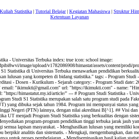
Kuliah Statistika
|
Tutorial Belajar
|
Kegiatan Mahasiswa
|
Struktur Hi
Ketentuan Layanan
istika - Universitas Terbuka index: true icon: school image:
/dpibi8wvi/image/upload/v1782086908/himastat/assets/content/prodi/pro
 S1 Statistika di Universitas Terbuka menawarkan pendidikan berkualit
n lulusan yang kompeten di bidang statistika." tags: - Program Studi - 
ditasi - Dosen - Kurikulum - Sejarah category: - Program Studi date: 
 email: "
ikimukti@gmail.com
" url: "https://ikimukti.com" - name: "Hi
rl: "https://himastatut.my.id/article/" --- # Program Studi Statistika - Un
ogram Studi S1 Statistika merupakan salah satu program studi pada Fak
UT) yang dibuka sejak tahun 1984. Program ini mempunyai status yan
Tinggi Negeri (PTN) lainnya, dengan nilai akreditasi B[^1]. ## Visi da
istika UT menjadi Program Studi Statistika yang berkualitas dengan sist
Menyediakan program-program pendidikan tinggi terbuka jarak jauh yan
bagi semua lapisan masyarakat. - Menghasilkan lulusan yang memiliki k
u berpikir analitis dan sistematis. - Mengkaji, mengembangkan, dan m
annya untuk proses pembelajaran. - Mendiseminasikan hasil kajian statis