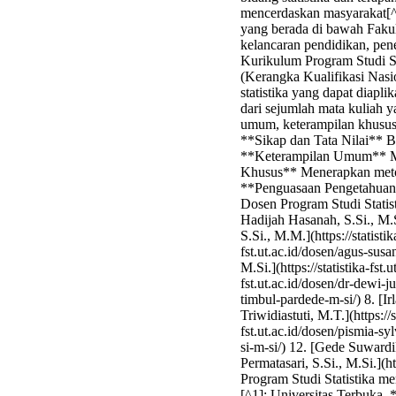
mencerdaskan masyarakat[^2]
yang berada di bawah Fakul
kelancaran pendidikan, pene
Kurikulum Program Studi S
(Kerangka Kualifikasi Nasi
statistika yang dapat diapli
dari sejumlah mata kuliah y
umum, keterampilan khusus
**Sikap dan Tata Nilai** 
**Keterampilan Umum** Men
Khusus** Menerapkan metod
**Penguasaan Pengetahuan**
Dosen Program Studi Statist
Hadijah Hasanah, S.Si., M.Si
S.Si., M.M.](https://statisti
fst.ut.ac.id/dosen/agus-susan
M.Si.](https://statistika-fst
fst.ut.ac.id/dosen/dr-dewi-ju
timbul-pardede-m-si/) 8. [Ir
Triwidiastuti, M.T.](https://s
fst.ut.ac.id/dosen/pismia-sylv
si-m-si/) 12. [Gede Suwardik
Permatasari, S.Si., M.Si.](ht
Program Studi Statistika me
[^1]: Universitas Terbuka, *Se