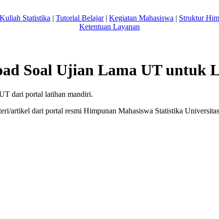
Kuliah Statistika
|
Tutorial Belajar
|
Kegiatan Mahasiswa
|
Struktur Hi
Ketentuan Layanan
ad Soal Ujian Lama UT untuk L
T dari portal latihan mandiri.
ri/artikel dari portal resmi Himpunan Mahasiswa Statistika Univers