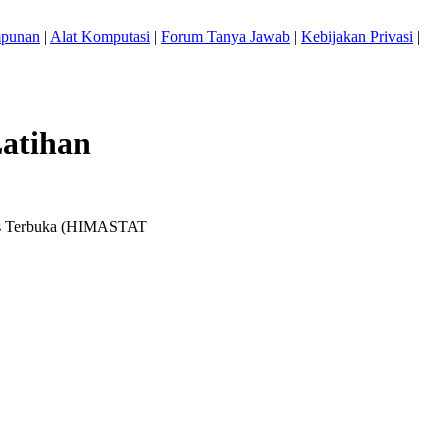
mpunan
|
Alat Komputasi
|
Forum Tanya Jawab
|
Kebijakan Privasi
|
atihan
itas Terbuka (HIMASTAT