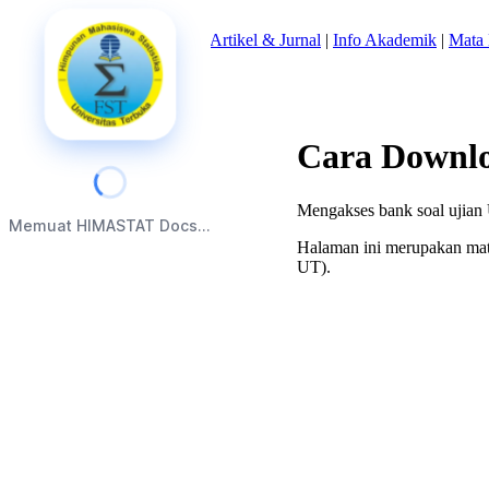
Beranda
|
Tentang Kami
|
Artikel & Jurnal
|
Info Akademik
|
Mata 
Cara Downlo
Mengakses bank soal ujian U
Memuat HIMASTAT Docs...
Halaman ini merupakan mate
UT).