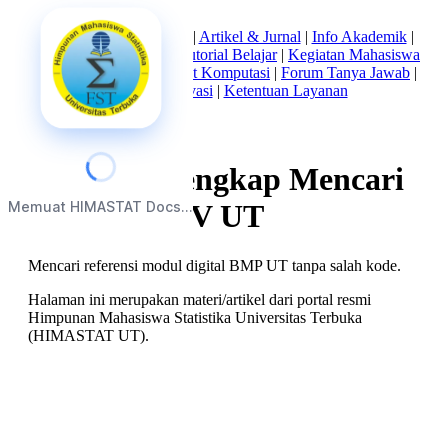
Beranda
|
Tentang Kami
|
Artikel & Jurnal
|
Info Akademik
|
Mata Kuliah Statistika
|
Tutorial Belajar
|
Kegiatan Mahasiswa
|
Struktur Himpunan
|
Alat Komputasi
|
Forum Tanya Jawab
|
Kebijakan Privasi
|
Ketentuan Layanan
Panduan Lengkap Mencari
Memuat HIMASTAT Docs...
Buku di RBV UT
Mencari referensi modul digital BMP UT tanpa salah kode.
Halaman ini merupakan materi/artikel dari portal resmi
Himpunan Mahasiswa Statistika Universitas Terbuka
(HIMASTAT UT).